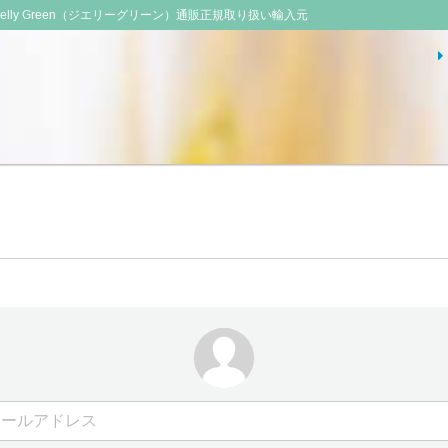
ielly Green（ジエリーグリーン）通販正規取り扱い輸入元