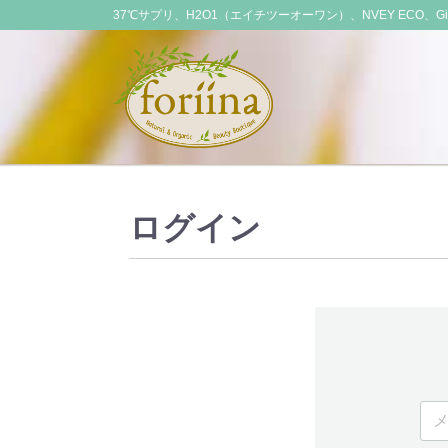
37℃サプリ、H2O1（エイチツーオーワン）、NVEY ECO、G
ログイン