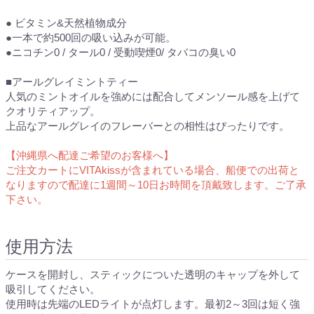
● ビタミン&天然植物成分
●一本で約500回の吸い込みが可能。
●ニコチン0 / タール0 / 受動喫煙0/ タバコの臭い0
■アールグレイミントティー
人気のミントオイルを強めには配合してメンソール感を上げて
クオリティアップ。
上品なアールグレイのフレーバーとの相性はぴったりです。
【沖縄県へ配達ご希望のお客様へ】
ご注文カートにVITAkissが含まれている場合、船便での出荷と
なりますので配達に1週間～10日お時間を頂戴致します。ご了承
下さい。
使用方法
ケースを開封し、スティックについた透明のキャップを外して
吸引してください。
使用時は先端のLEDライトが点灯します。最初2～3回は短く強