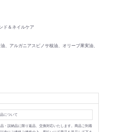
ンド＆ネイルケア
ー油、アルガニアスピノサ核油、オリーブ果実油、
品について
良品・誤納品に限り返品、交換対応いたします。商品ご到着
日以内にご連絡ご連絡の上、着払いにて商品を返品して下さ