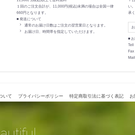
１回のご注文合計が、11,000円(税込)未満の場合は全国一律
い
660円となります。
承
■ 発送について
通常のお届け日数はご注文の翌営業日となります。
お
お届け日、時間帯を指定していただけます。
■ 
Tell
Fax
Mail
ついて
プライバシーポリシー
特定商取引法に基づく表記
お
autiful