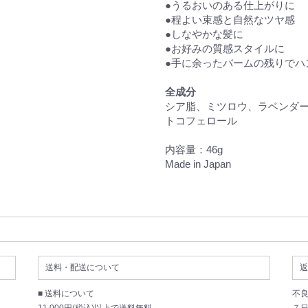
●うるおいのある仕上がりに
●程よい束感と自然なツヤ感
●しなやかな髪に
●お好みの質感スタイルに
●手に余ったバームの残りでハ
全成分
シア脂、ミツロウ、ラベンダ
トコフェロール
内容量：46g
Made in Japan
送料・配送について
返
■ 送料について
不
11,000円(税込)以上で送料無料
７