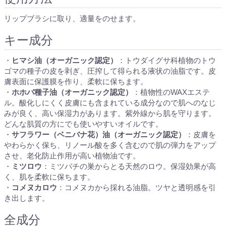
リップブラシに取り、適量をのせます。
キー成分
・
ヒマシ油（オーガニック認定）
：トウダイグサ科植物のトウ
ゴマの種子の皮を剥ぎ、圧搾して得られる液状の油脂です。皮
膚表面に保護膜を作り、柔軟に保ちます。
・
ホホバ種子油（オーガニック認定）
：植物性のWAXエステ
ル。酸化しにくく皮膚にも含まれている成分なので肌へのなじ
みが良く、高い保湿力があります。紫外線から肌を守ります。
どんな肌質の方にでも使いやすいオイルです。
・
サフラワー（ベニバナ花）油（オーガニック認定）
：皮膚を
やわらかく保ち、リノール酸を多く含むので肌の弾力をアップ
させ、老化防止作用が高い植物油です。
・
ミツロウ
：ミツバチの巣からとる天然のロウ。保湿効果が高
く、肌を柔軟に保ちます。
・
コメヌカロウ
：コメヌカから採れる油脂。ツヤと透明感を引
き出します。
全成分