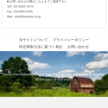
■ お問い合わせの際はこちらまでご連絡下さい
Tell : 03ｰ6264ｰ3474
Fax : 03-6800-5285
Mail : info@fornation.co.jp
当サイトについて
プライバシーポリシー
特定商取引法に基づく表記
お問い合わせ
Life Is Always Beautiful
send the cosmetic brand that
high quality natural & is organic
at the best of the world