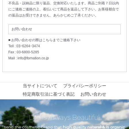
不良品・誤納品に限り返品、交換対応いたします。商品ご到着７日以内
にご連絡ご連絡の上、着払いにて商品を返品して下さい。お客様都合で
の返品はお受けできません、あらかじめご了承ください。
お問い合わせ
■ お問い合わせの際はこちらまでご連絡下さい
Tell : 03ｰ6264ｰ3474
Fax : 03-6800-5285
Mail : info@fornation.co.jp
当サイトについて
プライバシーポリシー
特定商取引法に基づく表記
お問い合わせ
Life Is Always Beautiful
send the cosmetic brand that
high quality natural & is organic