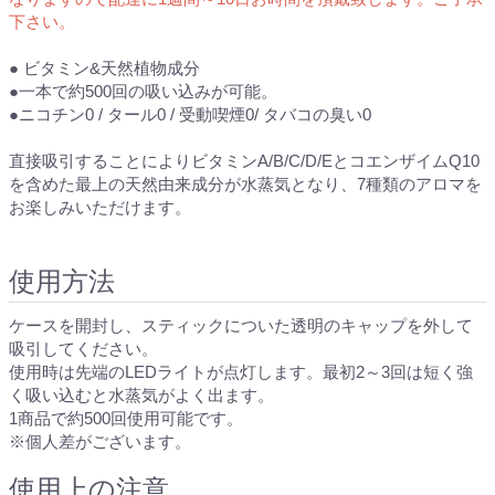
下さい。
● ビタミン&天然植物成分
●一本で約500回の吸い込みが可能。
●ニコチン0 / タール0 / 受動喫煙0/ タバコの臭い0
直接吸引することによりビタミンA/B/C/D/EとコエンザイムQ10
を含めた最上の天然由来成分が水蒸気となり、7種類のアロマを
お楽しみいただけます。
使用方法
ケースを開封し、スティックについた透明のキャップを外して
吸引してください。
使用時は先端のLEDライトが点灯します。最初2～3回は短く強
く吸い込むと水蒸気がよく出ます。
1商品で約500回使用可能です。
※個人差がございます。
使用上の注意