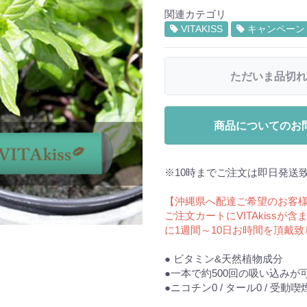
関連カテゴリ
VITAKISS
キャンペーン
ただいま品切れ
商品についてのお
※10時までご注文は即日発送
【沖縄県へ配達ご希望のお客
ご注文カートにVITAkiss
に1週間～10日お時間を頂戴
● ビタミン&天然植物成分
●一本で約500回の吸い込みが
●ニコチン0 / タール0 / 受動喫