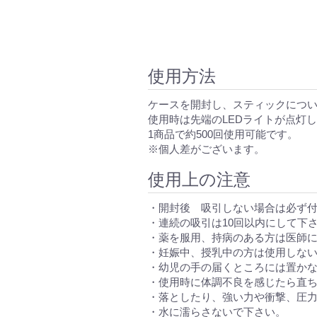
使用方法
ケースを開封し、スティックにつ
使用時は先端のLEDライトが点灯
1商品で約500回使用可能です。
※個人差がございます。
使用上の注意
・開封後 吸引しない場合は必ず
・連続の吸引は10回以内にして下
・薬を服用、持病のある方は医師
・妊娠中、授乳中の方は使用しな
・幼児の手の届くところには置か
・使用時に体調不良を感じたら直
・落としたり、強い力や衝撃、圧
・水に濡らさないで下さい。