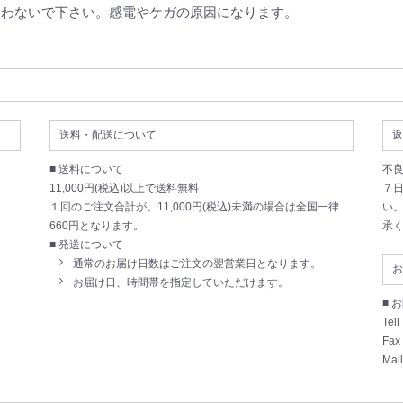
使わないで下さい。感電やケガの原因になります。
送料・配送について
返
■ 送料について
不
11,000円(税込)以上で送料無料
７
１回のご注文合計が、11,000円(税込)未満の場合は全国一律
い
660円となります。
承
■ 発送について
通常のお届け日数はご注文の翌営業日となります。
お
お届け日、時間帯を指定していただけます。
■ 
Tell
Fax
Mail