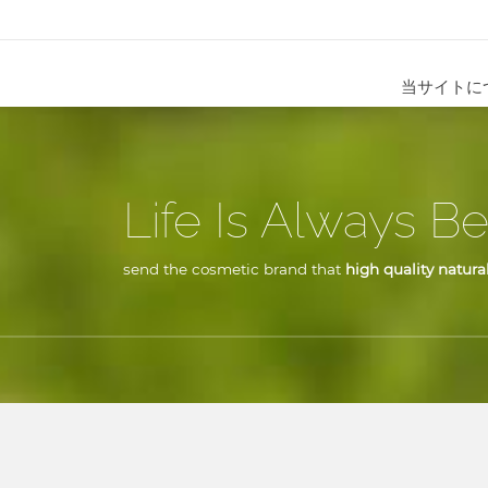
当サイトに
Life Is Always Be
send the cosmetic brand that
high quality natural