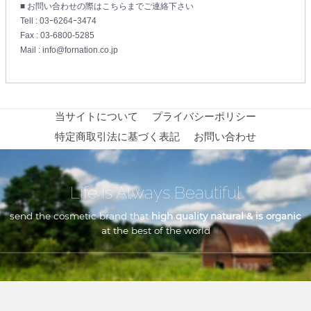
■ お問い合わせの際はこちらまでご連絡下さい
Tell : 03ｰ6264ｰ3474
Fax : 03-6800-5285
Mail : info@fornation.co.jp
当サイトについて
プライバシーポリシー
特定商取引法に基づく表記
お問い合わせ
Life Is Always Beautiful
send the cosmetic brand that
high quality natural & is organic
at the best of the world