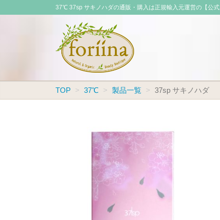
37℃ 37sp サキノハダの通販・購入は正規輸入元運営の【公
TOP
37℃
製品一覧
37sp サキノハダ