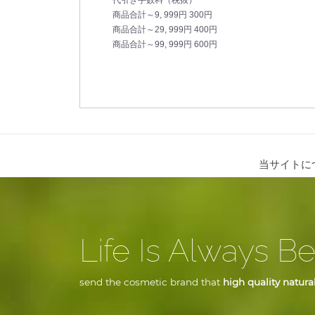
代引き手数料（税抜）
商品合計～9, 999円 300円
商品合計～29, 999円 400円
商品合計～99, 999円 600円
当サイトに
Life Is Always Be
send the cosmetic brand that
high quality natural