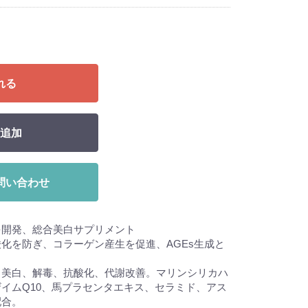
れる
追加
問い合わせ
を開発、総合美白サプリメント
化を防ぎ、コラーゲン産生を促進、AGEs生成と
：美白、解毒、抗酸化、代謝改善。マリンシリカハ
イムQ10、馬プラセンタエキス、セラミド、アス
配合。