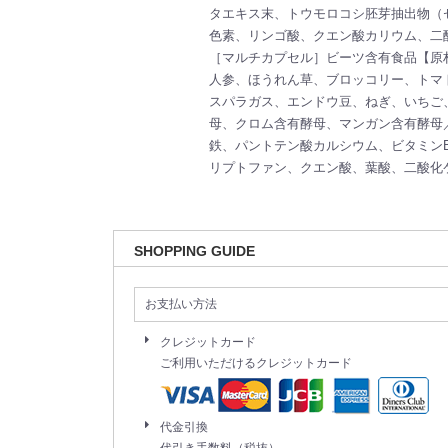
タエキス末、トウモロコシ胚芽抽出物（
色素、リンゴ酸、クエン酸カリウム、二
［マルチカプセル］ビーツ含有食品【原
人参、ほうれん草、ブロッコリー、トマ
スパラガス、エンドウ豆、ねぎ、いちご
母、クロム含有酵母、マンガン含有酵母／
鉄、パントテン酸カルシウム、ビタミンB1
リプトファン、クエン酸、葉酸、二酸化
SHOPPING GUIDE
お支払い方法
クレジットカード
ご利用いただけるクレジットカード
代金引換