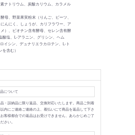
水素ナトリウム、炭酸カリウム、カラメル
有酵母、野菜果実粉末（りんご、ビーツ、
、にんにく、しょうが、カリフラワー、ア
コメ）、ビオチン含有酵母、セレン含有酵
塩酸塩、L-アラニン、グリシン、ヘム
ソロイシン、デュナリエラカロテン、L-ト
ンを含む）
品について
良品・誤納品に限り返品、交換対応いたします。商品ご到着
日以内にご連絡ご連絡の上、着払いにて商品を返品して下さ
。お客様都合での返品はお受けできません、あらかじめご了
ください。