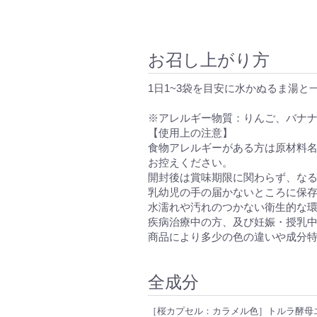
お召し上がり方
1日1~3袋を目安に水かぬるま湯
※アレルギー物質：りんご、バナ
【使用上の注意】
食物アレルギーがある方は原材料
お控えください。
開封後は賞味期限に関わらず、な
乳幼児の手の届かないところに保
水濡れや汚れのつかない衛生的な
疾病治療中の方、及び妊娠・授乳
商品により多少の色の違いや成分
全成分
［桜カプセル：カラメル色］トルラ酵母