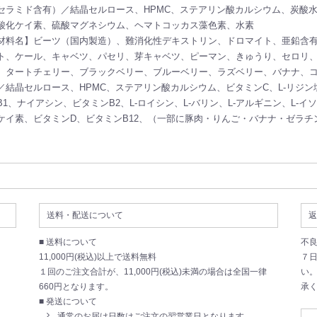
セラミド含有）／結晶セルロース、HPMC、ステアリン酸カルシウム、炭酸
酸化ケイ素、硫酸マグネシウム、ヘマトコッカス藻色素、水素
材料名】ビーツ（国内製造）、難消化性デキストリン、ドロマイト、亜鉛含
ト、ケール、キャベツ、パセリ、芽キャベツ、ピーマン、きゅうり、セロリ
、タートチェリー、ブラックベリー、ブルーベリー、ラズベリー、バナナ、
結晶セルロース、HPMC、ステアリン酸カルシウム、ビタミンC、L-リジン
、ナイアシン、ビタミンB2、L-ロイシン、L-バリン、L-アルギニン、L-イ
ケイ素、ビタミンD、ビタミンB12、（一部に豚肉・りんご・バナナ・ゼラチ
送料・配送について
返
■ 送料について
不
11,000円(税込)以上で送料無料
７
１回のご注文合計が、11,000円(税込)未満の場合は全国一律
い
660円となります。
承
■ 発送について
通常のお届け日数はご注文の翌営業日となります。