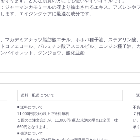
肌を守ります。どんな肌質の方にでも使いやすいオイルです。
）
：ジャーマンカモミールの花より抽出されるエキス。アズレンや
止します。エイジングケアに最適な成分です。
鉛、マカデミアナッツ脂肪酸エチル、ホホバ種子油、ステアリン酸
トコフェロール、パルミチン酸アスコルビル、ニンジン種子油、カミ
ガンバイオレット、グンジョウ、酸化亜鉛
送料・配送について
返
■ 送料について
不
11,000円(税込)以上で送料無料
７
１回のご注文合計が、11,000円(税込)未満の場合は全国一律
い
660円となります。
承
■ 発送について
通常のお届け日数はご注文の翌営業日となります。