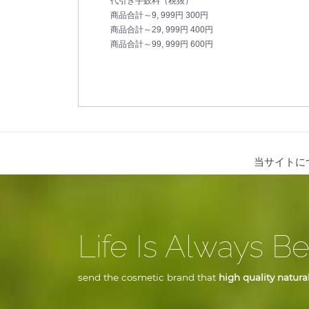
代引き手数料（税抜）
商品合計～9, 999円 300円
商品合計～29, 999円 400円
商品合計～99, 999円 600円
当サイトに
Life Is Always Be
send the cosmetic brand that
high quality natural