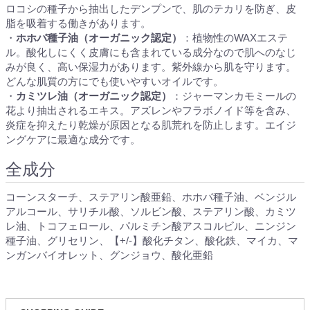
ロコシの種子から抽出したデンプンで、肌のテカリを防ぎ、皮
脂を吸着する働きがあります。
・
ホホバ種子油（オーガニック認定）
：植物性のWAXエステ
ル。酸化しにくく皮膚にも含まれている成分なので肌へのなじ
みが良く、高い保湿力があります。紫外線から肌を守ります。
どんな肌質の方にでも使いやすいオイルです。
・
カミツレ油（オーガニック認定）
：ジャーマンカモミールの
花より抽出されるエキス。アズレンやフラボノイド等を含み、
炎症を抑えたり乾燥が原因となる肌荒れを防止します。エイジ
ングケアに最適な成分です。
全成分
コーンスターチ、ステアリン酸亜鉛、ホホバ種子油、ベンジル
アルコール、サリチル酸、ソルビン酸、ステアリン酸、カミツ
レ油、トコフェロール、パルミチン酸アスコルビル、ニンジン
種子油、グリセリン、【+/-】酸化チタン、酸化鉄、マイカ、マ
ンガンバイオレット、グンジョウ、酸化亜鉛