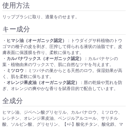
使用方法
リップブラシに取り、適量をのせます。
キー成分
・
ヒマシ油（オーガニック認定）
：トウダイグサ科植物のトウ
ゴマの種子の皮を剥ぎ、圧搾して得られる液状の油脂です。皮
膚表面に保護膜を作り、柔軟に保ちます。
・
カルバナワックス（オーガニック認定）
：カルバナヤシの
葉・植物由来のワックスで、肌に自然なツヤを与えます。
・
ミツロウ
：ミツバチの巣からとる天然のロウ。保湿効果が高
く、肌を柔軟に保ちます。
・
オレンジ果皮油（オーガニック認定）
：唇の乾燥や荒れを防
ぎ、オレンジの爽やかな香りを賦香目的で配合しています。
全成分
ヒマシ油、ジベヘン酸グリセリル、カルバナロウ、ミツロウ、
レシチン、オレンジ果皮油、ベンジルアルコール、サリチル
酸、ソルビン酸、グリセリン、【+/-】酸化チタン、酸化鉄、マ