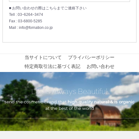
■ お問い合わせの際はこちらまでご連絡下さい
Tell : 03ｰ6264ｰ3474
Fax : 03-6800-5285
Mail : info@fornation.co.jp
当サイトについて
プライバシーポリシー
特定商取引法に基づく表記
お問い合わせ
Life Is Always Beautiful
send the cosmetic brand that
high quality natural & is organic
at the best of the world