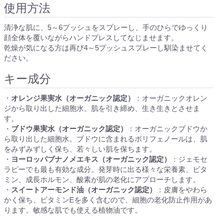
使用方法
清浄な肌に、5～6プッシュをスプレーし、手のひらでゆっくり
顔全体を覆いながらハンドプレスしてなじませます。
乾燥が気になる方は再び4～5プッシュスプレーし馴染ませてく
ださい。
キー成分
・
オレンジ果実水（オーガニック認定）
：オーガニックオレン
ジから取り出した細胞水。肌を引き締め、生き生きとさせま
す。
・
ブドウ果実水（オーガニック認定）
：オーガニックブドウか
ら取り出した細胞水。ブドウに含まれるポリフェノールは、肌
をみずみずしく保ち、若々しい肌を保ちます。
・
ヨーロッパブナノメエキス（オーガニック認定）
：ジェモセ
ラピーでも最も有効な成分。発芽時に出る様々な栄養素、ビタ
ミン、成長ホルモン、酸素が肌の老化にアプローチします。
・
スイートアーモンド油（オーガニック認定）
：皮膚をやわら
かく保ち、ビタミンEを多く含むので、細胞の老化防止作用があ
ります。敏感な肌でも使える植物油です。