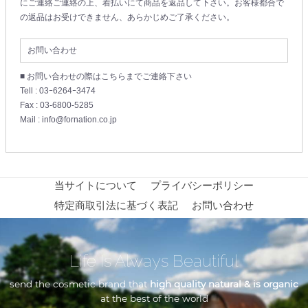
にご連絡ご連絡の上、着払いにて商品を返品して下さい。お客様都合で
の返品はお受けできません、あらかじめご了承ください。
お問い合わせ
■ お問い合わせの際はこちらまでご連絡下さい
Tell : 03ｰ6264ｰ3474
Fax : 03-6800-5285
Mail : info@fornation.co.jp
当サイトについて
プライバシーポリシー
特定商取引法に基づく表記
お問い合わせ
Life Is Always Beautiful
send the cosmetic brand that
high quality natural & is organic
at the best of the world