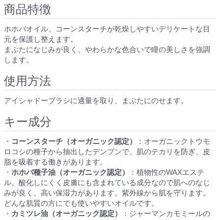
商品特徴
ホホバオイル、コーンスターチが乾燥しやすいデリケートな目
元を保護し整えます。
まぶたになじみが良く、やわらかな色合いで瞳の美しさを強調
します。
使用方法
アイシャドーブラシに適量を取り、まぶたにのせます。
キー成分
・
コーンスターチ（オーガニック認定）
：オーガニックトウモ
ロコシの種子から抽出したデンプンで、肌のテカリを防ぎ、皮
脂を吸着する働きがあります。
・
ホホバ種子油（オーガニック認定）
：植物性のWAXエステ
ル。酸化しにくく皮膚にも含まれている成分なので肌へのなじ
みが良く、高い保湿力があります。紫外線から肌を守ります。
どんな肌質の方にでも使いやすいオイルです。
・
カミツレ油（オーガニック認定）
：ジャーマンカモミールの