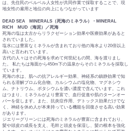
は、先住民のベルベル人女性が共同作業で採取することで、現
地女性の雇用と地位の向上にもつながっています
DEAD SEA MINERALS（死海のミネラル）・MINERAL
RICH MUD（海泥）／死海
死海の塩は太古からリラクゼーション効果や医療効果があると
されていました。
塩水には豊富なミネラルが含まれており他の海水より20倍以上
高いと言われています。
古代の人々はその死海を求めて何世紀もの間、海を渡りまし
た。 私たちは海面から450m下の温泉からそのミネラルを採取し
ています。
死海の水は、肌への抗アレルギー効果、神経系の鎮静効果で知
られる溶解ブロム化合物、カルシウムの塩化物、マグネシウ
ム、ナトリウム、ポタシウムを濃い濃度で含んでいます。これ
はつまり、ミネラルがより豊富で、血行促進や肌のターンオー
バーを促します。また、抗炎症作用、デトックス効果だけでな
く、神経を休め人が本来持っている機能を回復させる高い効果
があります。
ジエリーグリーンには死海のミネラルが豊富に含まれており、
髪や頭皮の成長を支え、毛幹と頭皮を保湿し、髪の根本を強化