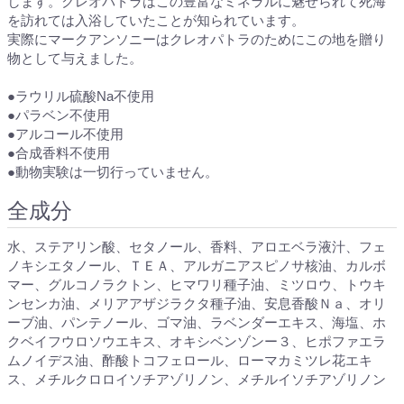
します。クレオパトラはこの豊富なミネラルに魅せられて死海
を訪れては入浴していたことが知られています。
実際にマークアンソニーはクレオパトラのためにこの地を贈り
物として与えました。
●ラウリル硫酸Na不使用
●パラベン不使用
●アルコール不使用
●合成香料不使用
●動物実験は一切行っていません。
全成分
水、ステアリン酸、セタノール、香料、アロエベラ液汁、フェ
ノキシエタノール、ＴＥＡ、アルガニアスピノサ核油、カルボ
マー、グルコノラクトン、ヒマワリ種子油、ミツロウ、トウキ
ンセンカ油、メリアアザジラクタ種子油、安息香酸Ｎａ、オリ
ーブ油、パンテノール、ゴマ油、ラベンダーエキス、海塩、ホ
クベイフウロソウエキス、オキシベンゾンー３、ヒポファエラ
ムノイデス油、酢酸トコフェロール、ローマカミツレ花エキ
ス、メチルクロロイソチアゾリノン、メチルイソチアゾリノン