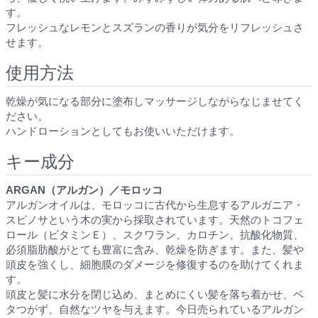
す。
フレッシュなレモンとスズランの香りが気分をリフレッシュさ
せます。
使用方法
乾燥が気になる部分に塗布しマッサージしながらなじませてく
ださい。
ハンドローションとしてもお使いいただけます。
キー成分
ARGAN（アルガン）／モロッコ
アルガンオイルは、モロッコに古代から生息するアルガニア・
スピノサという木の実から採取されています。天然のトコフェ
ロール（ビタミンＥ）、スクワラン、カロチン、抗酸化物質、
必須脂肪酸がとても豊富に含み、乾燥を防ぎます。また、髪や
頭皮を強くし、細胞膜のダメージを修復するのを助けてくれま
す。
頭皮と髪に水分を閉じ込め、まとめにくい髪を落ち着かせ、ベ
タつがず、自然なツヤを与えます。今日売られているアルガン