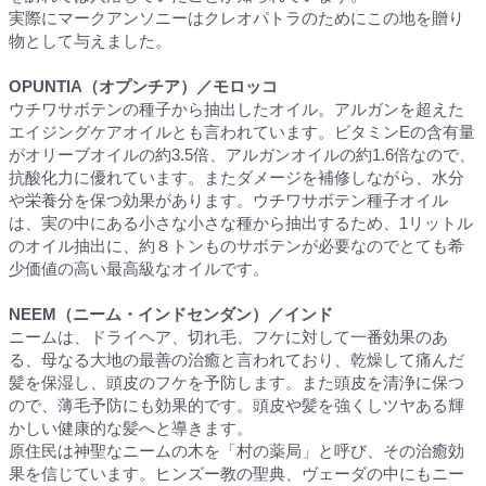
実際にマークアンソニーはクレオパトラのためにこの地を贈り
物として与えました。
OPUNTIA（オプンチア）／モロッコ
ウチワサボテンの種子から抽出したオイル。アルガンを超えた
エイジングケアオイルとも言われています。ビタミンEの含有量
がオリーブオイルの約3.5倍、アルガンオイルの約1.6倍なので、
抗酸化力に優れています。またダメージを補修しながら、水分
や栄養分を保つ効果があります。ウチワサボテン種子オイル
は、実の中にある小さな小さな種から抽出するため、1リットル
のオイル抽出に、約８トンものサボテンが必要なのでとても希
少価値の高い最高級なオイルです。
NEEM（ニーム・インドセンダン）／インド
ニームは、ドライヘア、切れ毛、フケに対して一番効果のあ
る、母なる大地の最善の治癒と言われており、乾燥して痛んだ
髪を保湿し、頭皮のフケを予防します。また頭皮を清浄に保つ
ので、薄毛予防にも効果的です。頭皮や髪を強くしツヤある輝
かしい健康的な髪へと導きます。
原住民は神聖なニームの木を「村の薬局」と呼び、その治癒効
果を信じています。ヒンズー教の聖典、ヴェーダの中にもニー