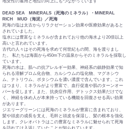
地女性の雇用と地位の向上にもつながっています
DEAD SEA MINERALS（死海のミネラル）・MINERAL
RICH MUD（海泥）／死海
死海の塩は太古からリラクゼーション効果や医療効果があると
されていました。
塩水には豊富なミネラルが含まれており他の海水より20倍以上
高いと言われています。
古代の人々はその死海を求めて何世紀もの間、海を渡りまし
た。 私たちは海面から450m下の温泉からそのミネラルを採取し
ています。
死海の水は、肌への抗アレルギー効果、神経系の鎮静効果で知
られる溶解ブロム化合物、カルシウムの塩化物、マグネシウ
ム、ナトリウム、ポタシウムを濃い濃度で含んでいます。これ
はつまり、ミネラルがより豊富で、血行促進や肌のターンオー
バーを促します。また、抗炎症作用、デトックス効果だけでな
く、神経を休め人が本来持っている機能を回復させる高い効果
があります。
ジエリーグリーンには死海のミネラルが豊富に含まれており、
髪や頭皮の成長を支え、毛幹と頭皮を保湿し、髪の根本を強化
します。クレオパトラはこの豊富なミネラルに魅せられて死海
を訪れては入浴していたことが知られています。