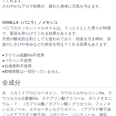
てくれます。
さわやかなアロマ効果が、疲れた身体に元気を与えます。
VANILLA（バニラ）／メキシコ
バニラのエッセンシャルオイルは、うっとりとした香りが特徴
で、緊張を和らげてくれる効果があります。
天然の酸化防止剤としても使われており、頭皮を引き締め、頭
皮のにきびや赤みなどの炎症を抑えてくれる効果もあります。
●ラウリル硫酸Na不使用
●パラベン不使用
●合成香料不使用
●動物実験は一切行っていません。
全成分
水、コカミドプロピルベタイン、ラウロイルサルコシンNa、ラ
ウリルスルホ酢酸Na、ステアリン酸グリコール、ポリクオタニ
ウム－７、（カプリル酸／カプリン酸）グリセリル、フェノキ
シエタノール、エチルヘキシルグリセリン、（アブラナ種子油
／シナアブラギリ種子油）コポリマー、パンテノール、海塩、