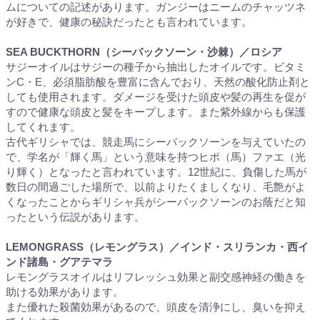
ムについての記述があります。ガンジーはニームのチャッツネ
が好きで、健康の秘訣だったとも言われています。
SEA BUCKTHORN（シーバックソーン・沙棘）／ロシア
サジーオイルはサジーの種子から抽出したオイルです。ビタミ
ンC・E、必須脂肪酸を豊富に含んでおり、天然の酸化防止剤と
しても使用されます。ダメージを受けた頭皮や髪の再生を促が
すので健康な頭皮と髪をキープします。また紫外線からも保護
してくれます。
古代ギリシャでは、競走馬にシーバックソーンを与えていたの
で、学名が「輝く馬」という意味を持つヒポ（馬）ファエ（光
り輝く）となったと言われています。12世紀に、負傷した馬が
数日の間過ごした場所で、以前よりたくましくなり、毛艶がよ
くなったことからギリシャ兵がシーバックソーンのお蔭だと知
ったという伝説があります。
LEMONGRASS（レモングラス）／インド・スリランカ・西イ
ンド諸島・グアテマラ
レモングラスオイルはリフレッシュ効果と副交感神経の働きを
助ける効果があります。
また優れた殺菌効果があるので、頭皮を清浄にし、臭いを抑え