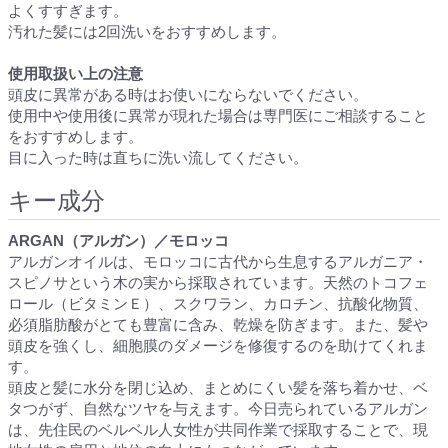
よくすすぎます。
汚れた髪には2回洗いをおすすめします。
使用取扱い上の注意
頭皮に異常がある時はお使いにならないでください。
使用中や使用後に異常が現れた場合は専門医にご相談すること
をおすすめします。
目に入った時は直ちに洗い流してください。
キー成分
ARGAN（アルガン）／モロッコ
アルガンオイルは、モロッコに古代から生息するアルガニア・
スピノサという木の実から採取されています。天然のトコフェ
ロール（ビタミンＥ）、スクワラン、カロチン、抗酸化物質、
必須脂肪酸がとても豊富に含み、乾燥を防ぎます。また、髪や
頭皮を強くし、細胞膜のダメージを修復するのを助けてくれま
す。
頭皮と髪に水分を閉じ込め、まとめにくい髪を落ち着かせ、ベ
タつがず、自然なツヤを与えます。今日売られているアルガン
は、先住民のベルベル人女性が共同作業で採取することで、現