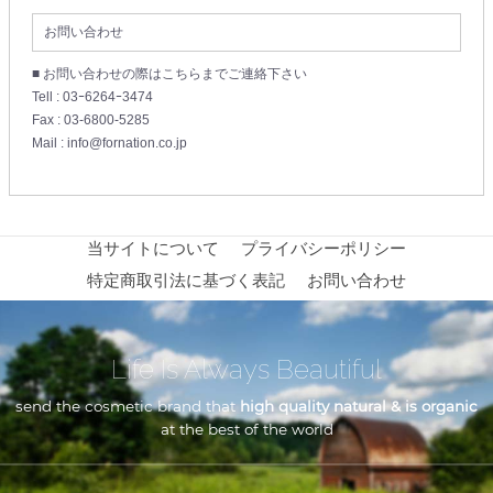
お問い合わせ
■ お問い合わせの際はこちらまでご連絡下さい
Tell : 03ｰ6264ｰ3474
Fax : 03-6800-5285
Mail : info@fornation.co.jp
当サイトについて
プライバシーポリシー
特定商取引法に基づく表記
お問い合わせ
Life Is Always Beautiful
send the cosmetic brand that
high quality natural & is organic
at the best of the world