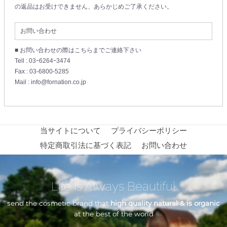
の返品はお受けできません、あらかじめご了承ください。
お問い合わせ
■ お問い合わせの際はこちらまでご連絡下さい
Tell : 03ｰ6264ｰ3474
Fax : 03-6800-5285
Mail : info@fornation.co.jp
当サイトについて
プライバシーポリシー
特定商取引法に基づく表記
お問い合わせ
Life Is Always Beautiful
send the cosmetic brand that
high quality natural & is organic
at the best of the world